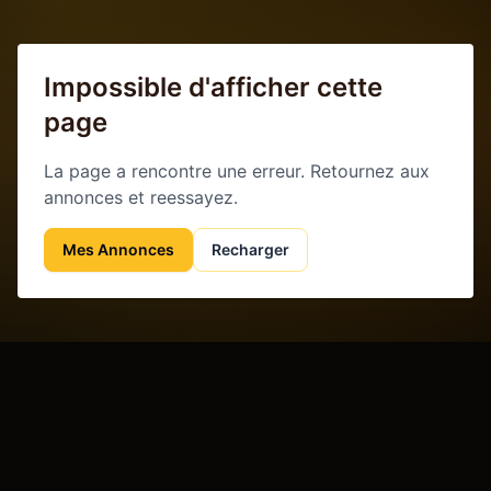
Impossible d'afficher cette
page
La page a rencontre une erreur. Retournez aux
annonces et reessayez.
Mes Annonces
Recharger