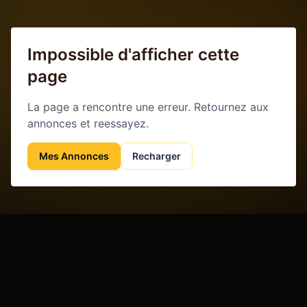
Impossible d'afficher cette
page
La page a rencontre une erreur. Retournez aux
annonces et reessayez.
Mes Annonces
Recharger