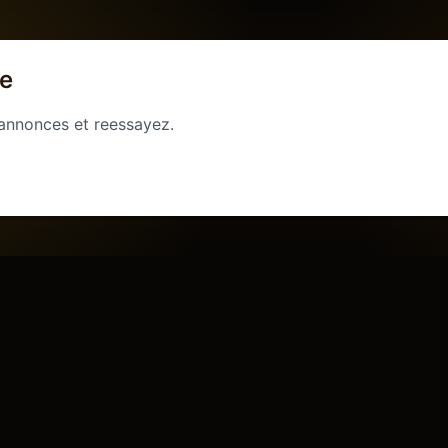
ge
 annonces et reessayez.