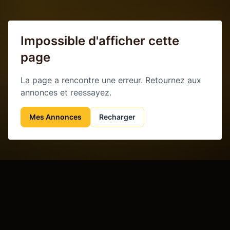
Impossible d'afficher cette
page
La page a rencontre une erreur. Retournez aux
annonces et reessayez.
Mes Annonces
Recharger