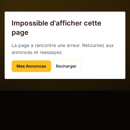
Impossible d'afficher cette
page
La page a rencontre une erreur. Retournez aux
annonces et reessayez.
Mes Annonces
Recharger