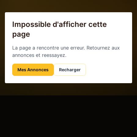
Impossible d'afficher cette
page
La page a rencontre une erreur. Retournez aux
annonces et reessayez.
Mes Annonces
Recharger