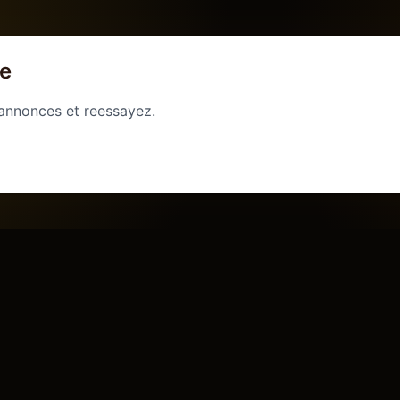
ge
 annonces et reessayez.