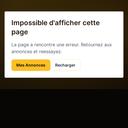
Impossible d'afficher cette
page
La page a rencontre une erreur. Retournez aux
annonces et reessayez.
Mes Annonces
Recharger