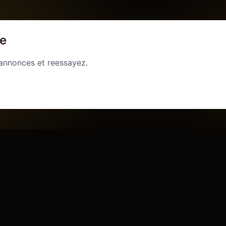
ge
 annonces et reessayez.