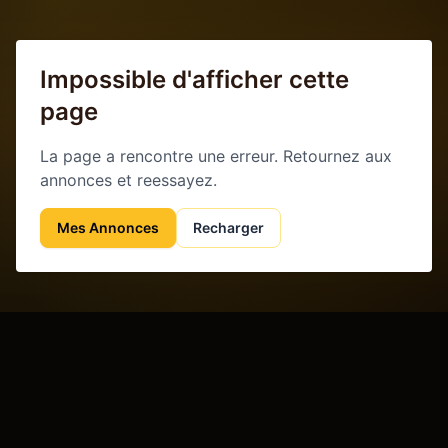
Impossible d'afficher cette
page
La page a rencontre une erreur. Retournez aux
annonces et reessayez.
Mes Annonces
Recharger