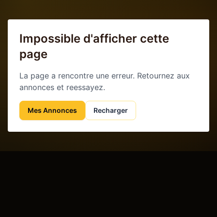
Impossible d'afficher cette
page
La page a rencontre une erreur. Retournez aux
annonces et reessayez.
Mes Annonces
Recharger