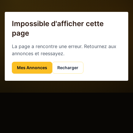
Impossible d'afficher cette
page
La page a rencontre une erreur. Retournez aux
annonces et reessayez.
Mes Annonces
Recharger