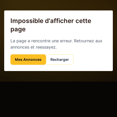
Impossible d'afficher cette
page
La page a rencontre une erreur. Retournez aux
annonces et reessayez.
Mes Annonces
Recharger