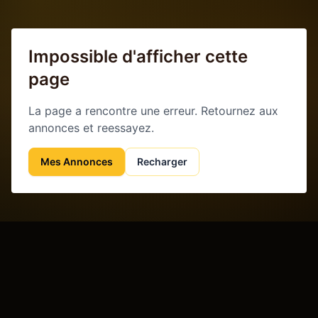
Impossible d'afficher cette
page
La page a rencontre une erreur. Retournez aux
annonces et reessayez.
Mes Annonces
Recharger