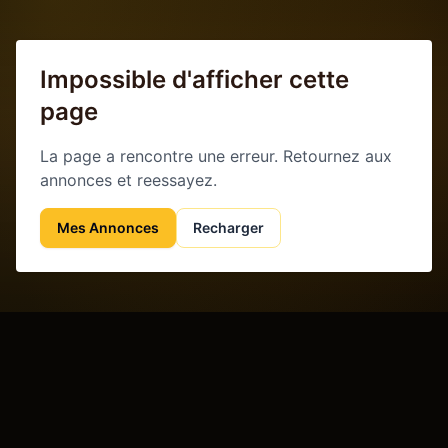
Impossible d'afficher cette
page
La page a rencontre une erreur. Retournez aux
annonces et reessayez.
Mes Annonces
Recharger