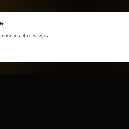
ge
 annonces et reessayez.