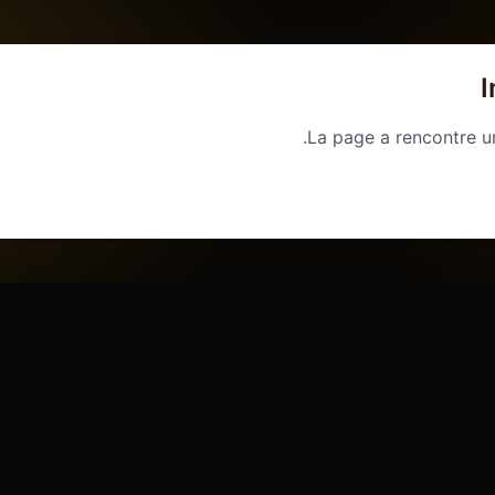
I
La page a rencontre u