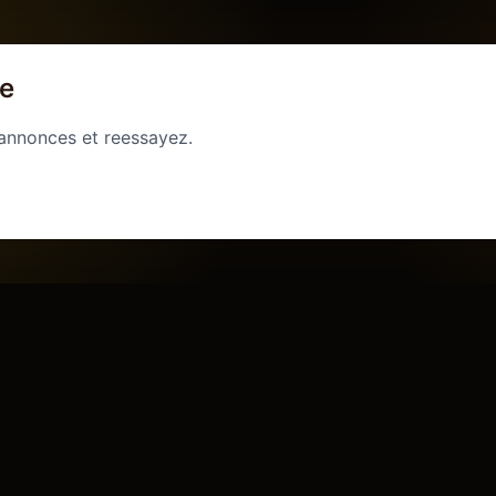
ge
 annonces et reessayez.