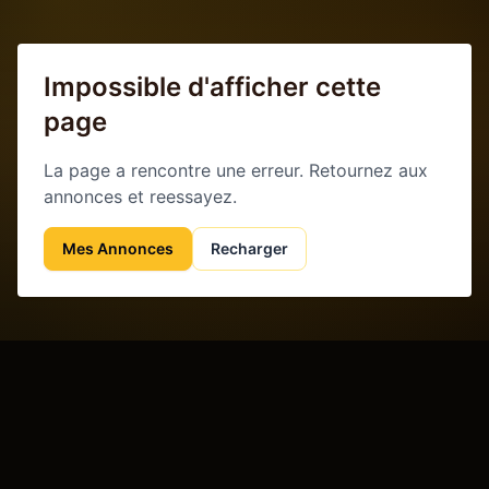
Impossible d'afficher cette
page
La page a rencontre une erreur. Retournez aux
annonces et reessayez.
Mes Annonces
Recharger