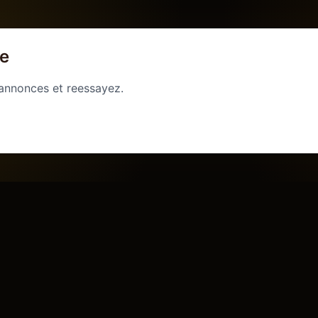
ge
 annonces et reessayez.