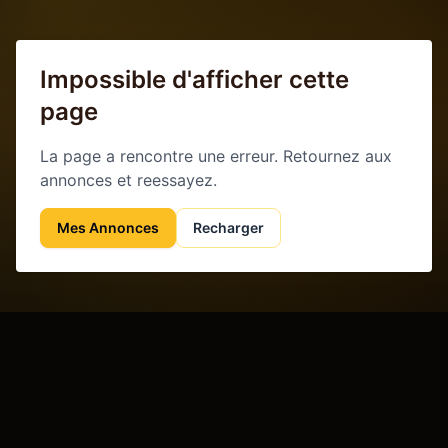
Impossible d'afficher cette
page
La page a rencontre une erreur. Retournez aux
annonces et reessayez.
Mes Annonces
Recharger