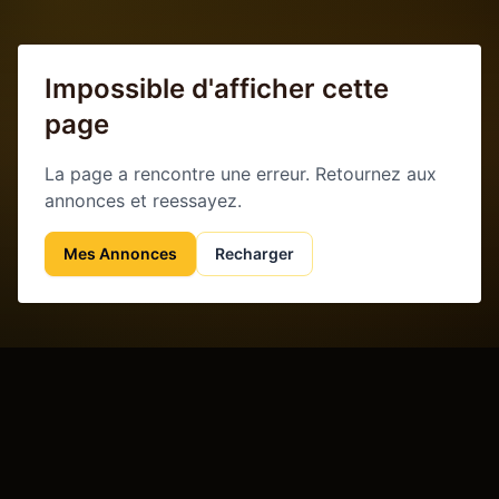
Impossible d'afficher cette
page
La page a rencontre une erreur. Retournez aux
annonces et reessayez.
Mes Annonces
Recharger