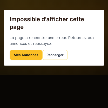
Impossible d'afficher cette
page
La page a rencontre une erreur. Retournez aux
annonces et reessayez.
Mes Annonces
Recharger