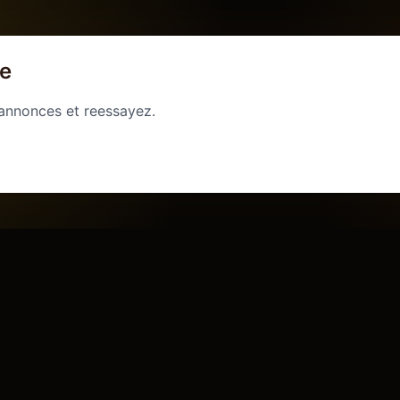
ge
 annonces et reessayez.