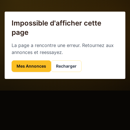
Impossible d'afficher cette
page
La page a rencontre une erreur. Retournez aux
annonces et reessayez.
Mes Annonces
Recharger