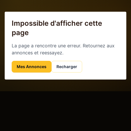
Impossible d'afficher cette
page
La page a rencontre une erreur. Retournez aux
annonces et reessayez.
Mes Annonces
Recharger